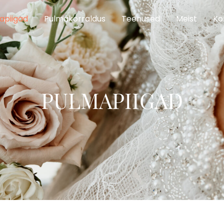
apiigad
Pulmakorraldus
Teenused
Meist
Ko
PULMAPIIGAD