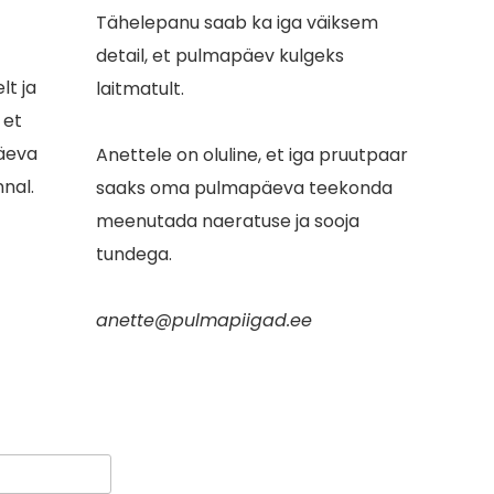
Tähelepanu saab ka iga väiksem
detail, et pulmapäev kulgeks
lt ja
laitmatult.
 et
äeva
Anettele on oluline, et iga pruutpaar
nnal.
saaks oma pulmapäeva teekonda
meenutada naeratuse ja sooja
tundega.
anette@pulmapiigad.ee