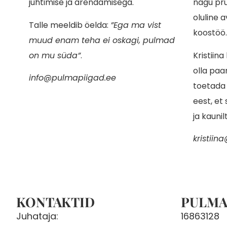
juhtimise ja arendamisega.
nagu pru
oluline a
Talle meeldib öelda:
”Ega ma vist
koostöö
muud enam teha ei oskagi, pulmad
on mu süda”
.
Kristiina
olla paa
info@pulmapiigad.ee
toetada j
eest, et
ja kaunilt
kristii
KONTAKTID
PULMA
Juhataja:
16863128