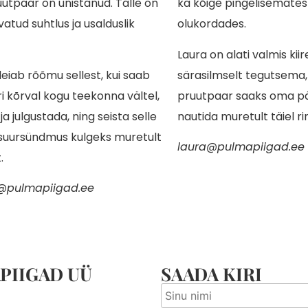
utpaar on unistanud. Talle on
ka kõige pingelisemates
vatud suhtlus ja usalduslik
olukordades.
.
Laura on alati valmis kiire
 leiab rõõmu sellest, kui saab
särasilmselt tegutsema,
ri kõrval kogu teekonna vältel,
pruutpaar saaks oma p
a julgustada, ning seista selle
nautida muretult täiel ri
 suursündmus kulgeks muretult
laura@pulmapiigad.ee
.
na@pulmapiigad.ee
PIIGAD UÜ
SAADA KIRI