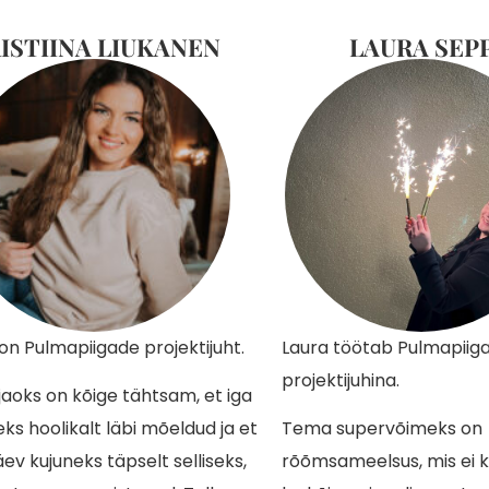
ISTIINA LIUKANEN
LAURA SEP
a on Pulmapiigade projektijuht.
Laura töötab Pulmapiig
projektijuhina.
a jaoks on kõige tähtsam, et iga
eks hoolikalt läbi mõeldud ja et
Tema supervõimeks on
v kujuneks täpselt selliseks,
rõõmsameelsus, mis ei k