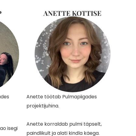
P
ANETTE KOTTISE
ades
Anette töötab Pulmapiigades
projektijuhina.
Anette korraldab pulmi täpselt,
ao isegi
paindlikult ja alati kindla käega.