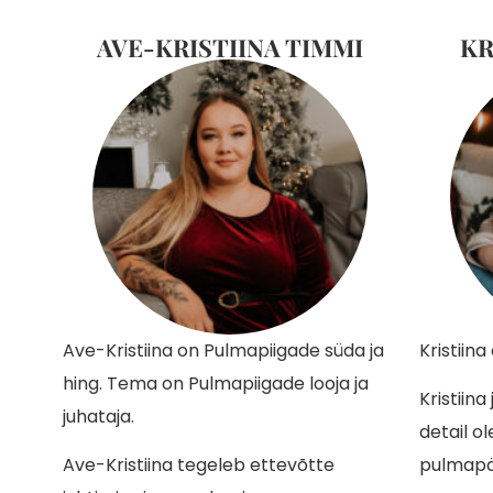
AVE-KRISTIINA TIMMI
KR
Ave-Kristiina on Pulmapiigade süda ja
Kristiin
hing. Tema on Pulmapiigade looja ja
Kristiin
juhataja.
detail ol
Ave-Kristiina tegeleb ettevõtte
pulmapäe